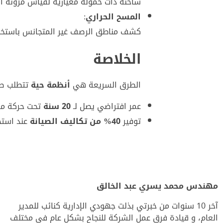
شاحنة ذات حمولة معيارية لقياس مرونة ا
المسح الحراري
:
كشف مناطق الرصف غير المتجانس باستخدام
الخلاصة
الطرق السريعة هي
أنظمة حية
تتطلب صيا
عمر افتراضي يصل لـ
20 سنة
تحت حركة مر
توفير
40% من تكاليف الصيانة
عند استخد
مهندس محمد يسري عبد الخالق
آخر 10 سنوات من خبرتي بذلت جهودي الإدارية كنائب للمدير
العام، و قيادة فرق عمل الشركة للنجاح بشكل عام في مختلف